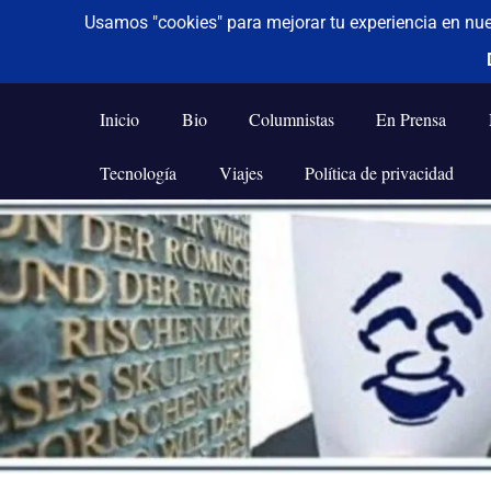
De todo un poco
Frases,
Gerencia,
Inicio
Bio
Columnistas
En Prensa
Humor,
Reflexiones,
Tecnología
Viajes
Política de privacidad
Tecnología
y
Saltar
Viajes
al
contenido