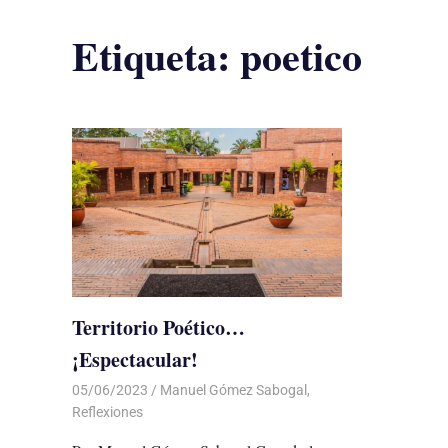
Etiqueta:
poetico
Territorio Poético…
¡Espectacular!
05/06/2023
De todo un Poco
Manuel Gómez Sabogal
,
Reflexiones