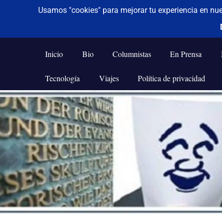
De todo un poco
Frases,
Gerencia,
Inicio
Bio
Columnistas
En Prensa
Humor,
Reflexiones,
Tecnología
Viajes
Política de privacidad
Tecnología
y
Saltar
Viajes
al
contenido