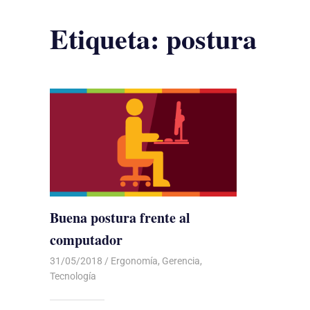
Etiqueta:
postura
Buena postura frente al
computador
31/05/2018
De todo un Poco
Ergonomía
,
Gerencia
,
Tecnología