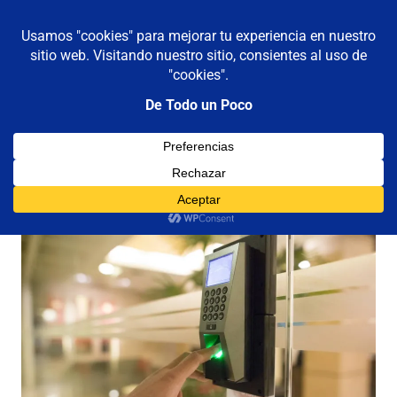
De todo un poco
MENÚ
Frases,
Gerencia,
Saltar
Humor,
al
Reflexiones,
contenido
Tecnología
y
Etiqueta:
preponderante
Viajes