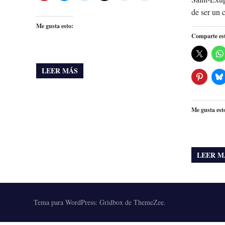
de ser un 
Me gusta esto:
Comparte es
LEER MÁS
Me gusta est
LEER M
Tema para WordPress: Gridbox de ThemeZee.