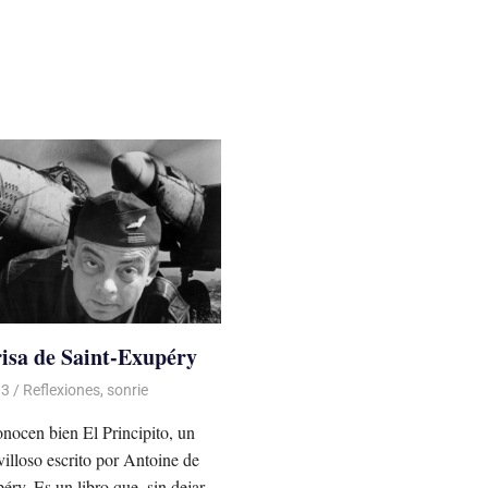
isa de Saint-Exupéry
13
De todo un Poco
Reflexiones
,
sonrie
ocen bien El Principito, un
villoso escrito por Antoine de
éry. Es un libro que, sin dejar