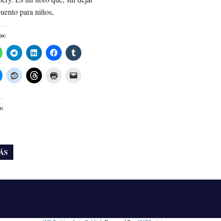
cuento para niños,
to:
o:
ÁS