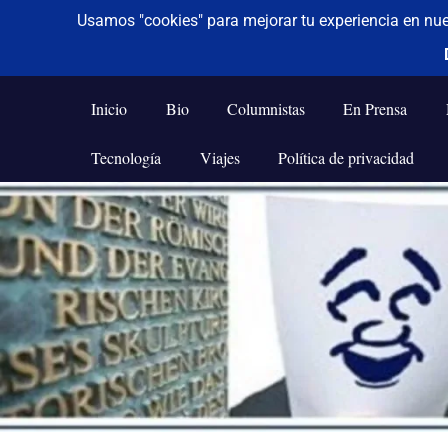
De todo un poco
Frases,
Gerencia,
Inicio
Bio
Columnistas
En Prensa
Humor,
Reflexiones,
Tecnología
Viajes
Política de privacidad
Tecnología
y
Saltar
Viajes
al
contenido