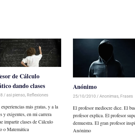
esor de Cálculo
ico dando clases
Anónimo
18
De todo un Poco
asi pienso
,
Reflexiones
25/10/2010
Luis Castellanos
Anonimas
,
Frases
 experiencias más gratas, y a la
El profesor mediocre dice. El bu
es y exigentes, en mi carrera
profesor explica. El profesor sup
ue impartir clases de Cálculo
demuestra. El gran profesor inspi
o o Matemática
Anónimo