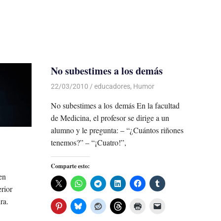
No subestimes a los demás
22/03/2010
Luis Castellanos
educadores
,
Humor
No subestimes a los demás En la facultad
de Medicina, el profesor se dirige a un
alumno y le pregunta: – “¿Cuántos riñones
tenemos?” – “¡Cuatro!”,
Comparte esto:
en
erior
ra.