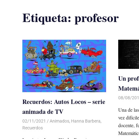
Etiqueta:
profesor
Un prof
Matemát
08/08/20
Recuerdos: Autos Locos – serie
Una de las
animada de TV
vez difícil
02/11/2021
De todo un Poco
Animados
,
Hanna Barbera
,
docente, f
Recuerdos
Matemátic