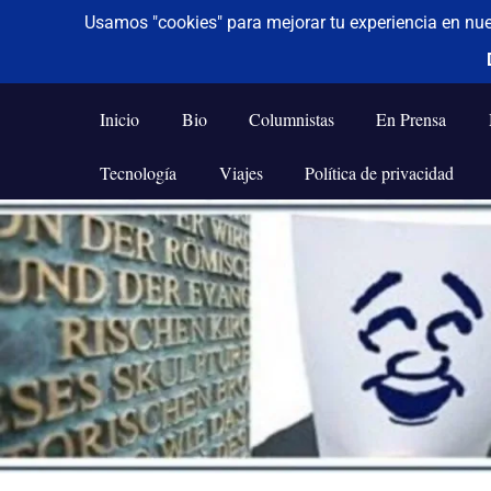
De todo un poco
Frases,
Gerencia,
Inicio
Bio
Columnistas
En Prensa
Humor,
Reflexiones,
Tecnología
Viajes
Política de privacidad
Tecnología
y
Saltar
Viajes
al
contenido