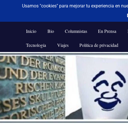
De todo un poco
Frases,
Gerencia,
Inicio
Bio
Columnistas
En Prensa
Humor,
Reflexiones,
Tecnología
Viajes
Política de privacidad
Tecnología
y
Saltar
Viajes
al
contenido