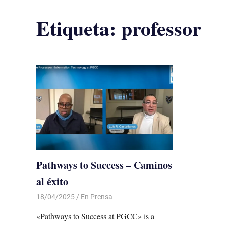
Etiqueta:
professor
Pathways to Success – Caminos
al éxito
18/04/2025
De todo un Poco
En Prensa
«Pathways to Success at PGCC» is a