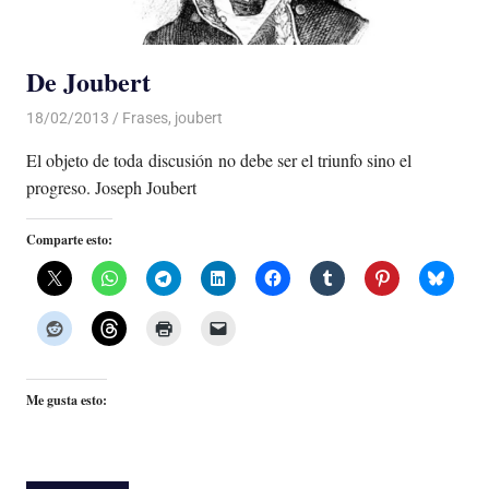
De Joubert
18/02/2013
Luis Castellanos
Frases
,
joubert
El objeto de toda discusión no debe ser el triunfo sino el
progreso. Joseph Joubert
Comparte esto:
Me gusta esto: