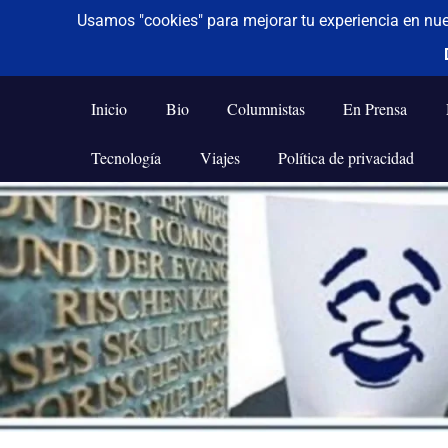
De todo un poco
Frases,
Gerencia,
Inicio
Bio
Columnistas
En Prensa
Humor,
Reflexiones,
Tecnología
Viajes
Política de privacidad
Tecnología
y
Saltar
Viajes
al
contenido