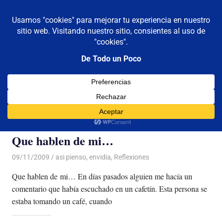
De todo un poco
MENÚ
Frases,
Gerencia,
Saltar
Humor,
al
Reflexiones,
contenido
Tecnología
y
Etiqueta:
que hablen
Viajes
Que hablen de mi…
09/11/2009
Luis Castellanos
asi pienso
,
envidia
,
Reflexiones
Que hablen de mi… En días pasados alguien me hacía un
comentario que había escuchado en un cafetín. Esta persona se
estaba tomando un café, cuando