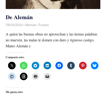
De Alemán
29/10/2016
Luis Castellanos
Aleman
,
Frases
A quien las buenas obras no aprovechan y las tiernas palabras
no mueven, las malas le domen con duro y riguroso castigo.
Mateo Alemán y
Comparte esto:
Me gusta esto: