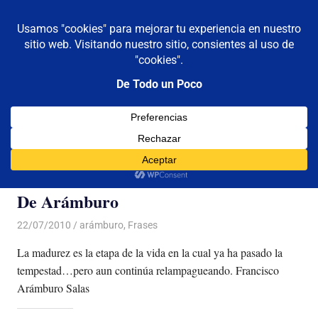
De todo un poco
MENÚ
Frases,
Gerencia,
Saltar
Humor,
al
Reflexiones,
contenido
Tecnología
y
Categoría:
arámburo
Viajes
De Arámburo
22/07/2010
Luis Castellanos
arámburo
,
Frases
La madurez es la etapa de la vida en la cual ya ha pasado la
tempestad…pero aun continúa relampagueando. Francisco
Arámburo Salas