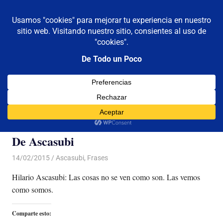
De todo un poco
MENÚ
Frases,
Gerencia,
Saltar
Humor,
al
Reflexiones,
contenido
Tecnología
y
Categoría:
Ascasubi
Viajes
De Ascasubi
14/02/2015
Luis Castellanos
Ascasubi
,
Frases
Hilario Ascasubi: Las cosas no se ven como son. Las vemos
como somos.
Comparte esto: