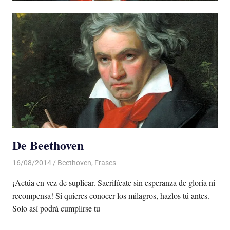
De Beethoven
16/08/2014
Luis Castellanos
Beethoven
,
Frases
¡Actúa en vez de suplicar. Sacrifícate sin esperanza de gloria ni
recompensa! Si quieres conocer los milagros, hazlos tú antes.
Solo así podrá cumplirse tu