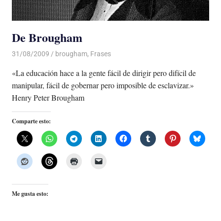
De Brougham
31/08/2009
De todo un Poco
brougham
,
Frases
«La educación hace a la gente fácil de dirigir pero difícil de
manipular, fácil de gobernar pero imposible de esclavizar.»
Henry Peter Brougham
Comparte esto:
Me gusta esto: