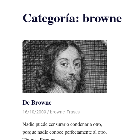
Categoría:
browne
De Browne
16/10/2009
De todo un Poco
browne
,
Frases
Nadie puede censurar o condenar a otro,
porque nadie conoce perfectamente al otro.
Thomas Browne