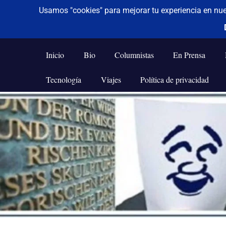
De todo un poco
Frases,
Gerencia,
Inicio
Bio
Columnistas
En Prensa
Humor,
Reflexiones,
Tecnología
Viajes
Política de privacidad
Tecnología
y
Saltar
Viajes
al
contenido