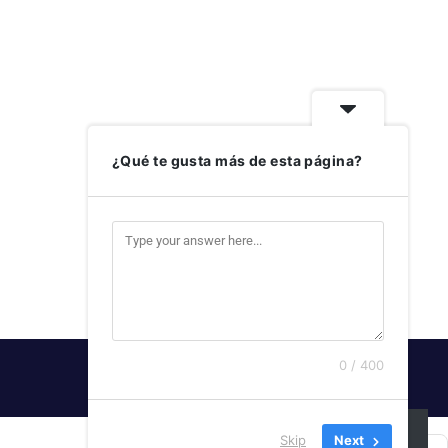
¿Qué te gusta más de esta página?
0 / 400
SUSCRIBIRSE
Skip
Next