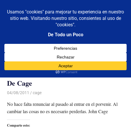
De todo un poco
MENÚ
Frases,
Gerencia,
Saltar
Humor,
al
Reflexiones,
contenido
Tecnología
y
Categoría:
cage
Viajes
De Cage
04/08/2011
Luis Castellanos
cage
No hace falta renunciar al pasado al entrar en el porvenir. Al
cambiar las cosas no es necesario perderlas. John Cage
Comparte esto: