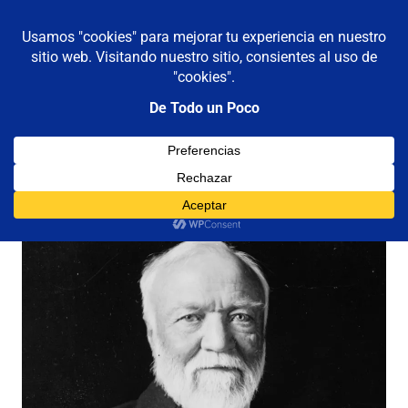
De todo un poco
MENÚ
Frases,
Gerencia,
Saltar
Humor,
al
Reflexiones,
contenido
Tecnología
y
Categoría:
carnegie
Viajes