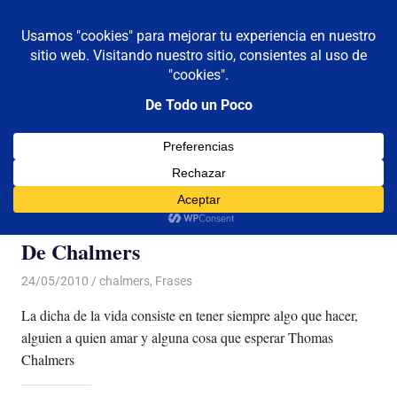
De todo un poco
MENÚ
Frases,
Gerencia,
Saltar
Humor,
al
Reflexiones,
contenido
Tecnología
y
Categoría:
chalmers
Viajes
De Chalmers
24/05/2010
Luis Castellanos
chalmers
,
Frases
La dicha de la vida consiste en tener siempre algo que hacer,
alguien a quien amar y alguna cosa que esperar Thomas
Chalmers