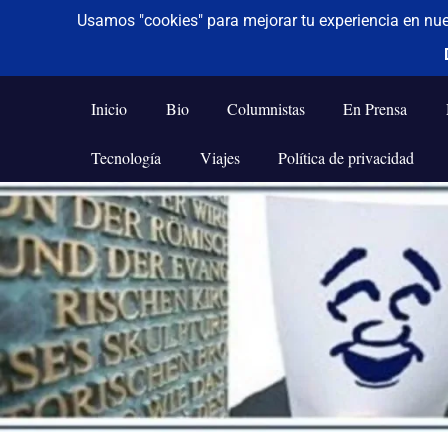
De todo un poco
Frases,
Gerencia,
Inicio
Bio
Columnistas
En Prensa
Humor,
Reflexiones,
Tecnología
Viajes
Política de privacidad
Tecnología
y
Saltar
Viajes
al
contenido