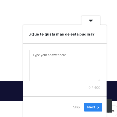
¿Qué te gusta más de esta página?
0 / 400
SUSCRIBIRSE
Skip
Next