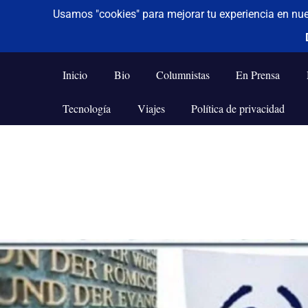
De todo un poco
Frases,
Gerencia,
Inicio
Bio
Columnistas
En Prensa
Humor,
Reflexiones,
Tecnología
Viajes
Política de privacidad
Tecnología
y
Viajes
Saltar
al
contenido