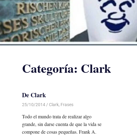
Categoría:
Clark
De Clark
25/10/2014
Luis Castellanos
Clark
,
Frases
Todo el mundo trata de realizar algo
grande, sin darse cuenta de que la vida se
compone de cosas pequeñas. Frank A.