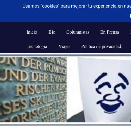
De todo un poco
Frases,
Gerencia,
Inicio
Bio
Columnistas
En Prensa
Humor,
Reflexiones,
Tecnología
Viajes
Política de privacidad
Tecnología
y
Saltar
Viajes
al
contenido