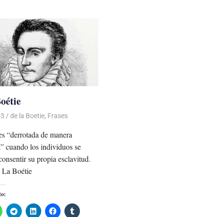
oétie
13
Luis Castellanos
de la Boetie
,
Frases
 es “derrotada de manera
” cuando los individuos se
consentir su propia esclavitud.
 La Boétie
to: