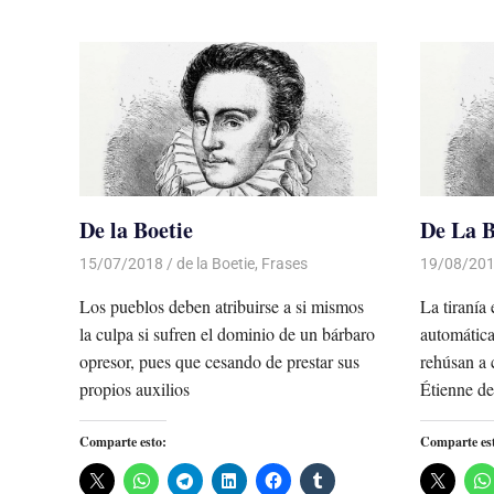
De la Boetie
De La B
15/07/2018
De todo un Poco
de la Boetie
,
Frases
19/08/20
Los pueblos deben atribuirse a si mismos
La tiranía
la culpa si sufren el dominio de un bárbaro
automática
opresor, pues que cesando de prestar sus
rehúsan a 
propios auxilios
Étienne de
Comparte esto:
Comparte es