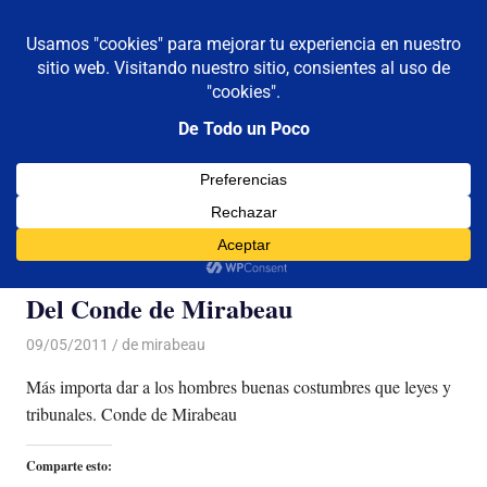
De todo un poco
MENÚ
Frases,
Gerencia,
Saltar
Humor,
al
Reflexiones,
contenido
Tecnología
y
Categoría:
de mirabeau
Viajes
Del Conde de Mirabeau
09/05/2011
Luis Castellanos
de mirabeau
Más importa dar a los hombres buenas costumbres que leyes y
tribunales. Conde de Mirabeau
Comparte esto: