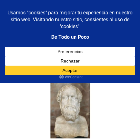
De todo un poco
MENÚ
Frases,
Gerencia,
Saltar
Humor,
al
Reflexiones,
contenido
Tecnología
y
Categoría:
de mitilene
Viajes