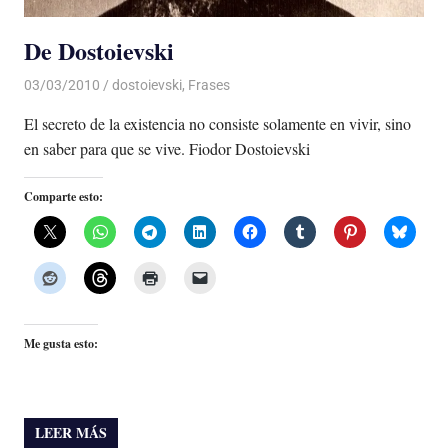
De Dostoievski
03/03/2010
Luis Castellanos
dostoievski
,
Frases
El secreto de la existencia no consiste solamente en vivir, sino
en saber para que se vive. Fiodor Dostoievski
Comparte esto:
Me gusta esto:
LEER MÁS