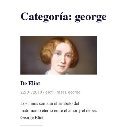
Categoría:
george
De Eliot
22/01/2010
Luis Castellanos
eliot
,
Frases
,
george
Los niños son aún el símbolo del
matrimonio eterno entre el amor y el deber.
George Eliot