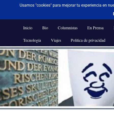
De todo un poco
Frases,
Gerencia,
Inicio
Bio
Columnistas
En Prensa
Humor,
Reflexiones,
Tecnología
Viajes
Política de privacidad
Tecnología
y
Saltar
Viajes
al
contenido