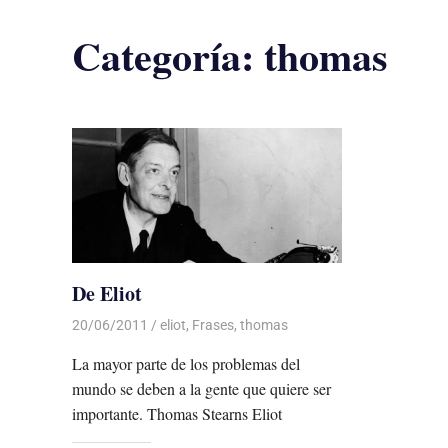
Categoría:
thomas
De Eliot
20/06/2011
Luis Castellanos
eliot
,
Frases
,
thomas
La mayor parte de los problemas del
mundo se deben a la gente que quiere ser
importante. Thomas Stearns Eliot