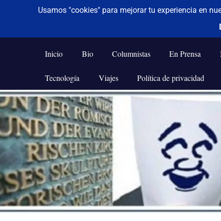
De todo un poco
Frases,
Gerencia,
Inicio
Bio
Columnistas
En Prensa
Humor,
Reflexiones,
Tecnología
Viajes
Política de privacidad
Tecnología
y
Saltar
Viajes
al
contenido