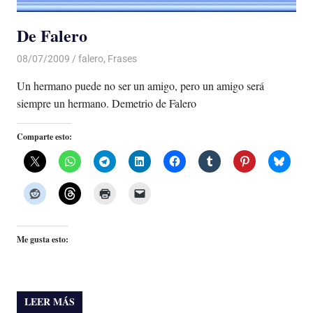
De Falero
08/07/2009
De todo un Poco
falero
,
Frases
Un hermano puede no ser un amigo, pero un amigo será
siempre un hermano. Demetrio de Falero
Comparte esto:
Me gusta esto:
LEER MÁS