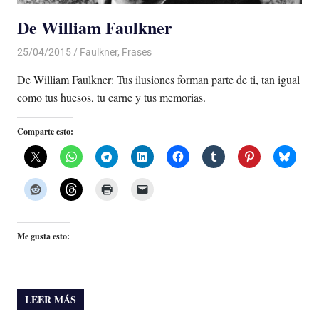
De William Faulkner
25/04/2015
Luis Castellanos
Faulkner
,
Frases
De William Faulkner: Tus ilusiones forman parte de ti, tan igual
como tus huesos, tu carne y tus memorias.
Comparte esto:
Me gusta esto:
LEER MÁS