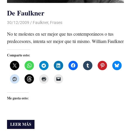
De Faulkner
30/12/2009
De todo un Poco
Faulkner
,
Frases
No te molestes en ser mejor que tus contemporáneos o tus
predecesores, intenta ser mejor que tú mismo. William Faulkner
Comparte esto:
Me gusta esto:
LEER MÁS