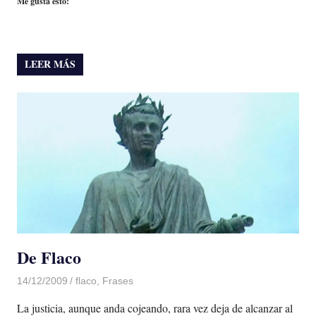
Me gusta esto:
LEER MÁS
De Flaco
14/12/2009
Luis Castellanos
flaco
,
Frases
La justicia, aunque anda cojeando, rara vez deja de alcanzar al