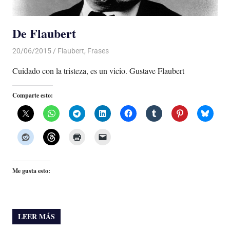
De Flaubert
20/06/2015
Luis Castellanos
Flaubert
,
Frases
Cuidado con la tristeza, es un vicio. Gustave Flaubert
Comparte esto:
Me gusta esto:
LEER MÁS