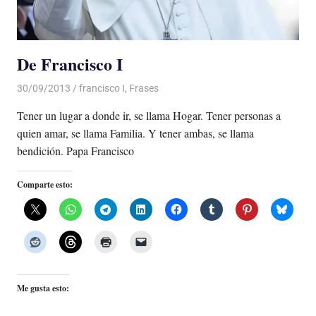
De Francisco I
30/09/2013
Luis Castellanos
francisco I
,
Frases
Tener un lugar a donde ir, se llama Hogar. Tener personas a
quien amar, se llama Familia. Y tener ambas, se llama
bendición. Papa Francisco
Comparte esto:
Me gusta esto: