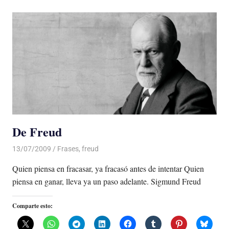
De Freud
13/07/2009
Luis Castellanos
Frases
,
freud
Quien piensa en fracasar, ya fracasó antes de intentar Quien
piensa en ganar, lleva ya un paso adelante. Sigmund Freud
Comparte esto: