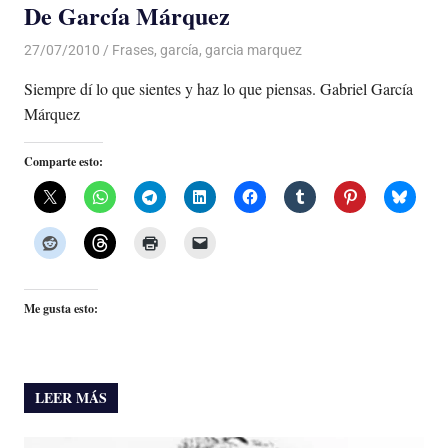
De García Márquez
27/07/2010
De todo un Poco
Frases
,
garcía
,
garcia marquez
Siempre dí lo que sientes y haz lo que piensas. Gabriel García
Márquez
Comparte esto:
Me gusta esto:
LEER MÁS