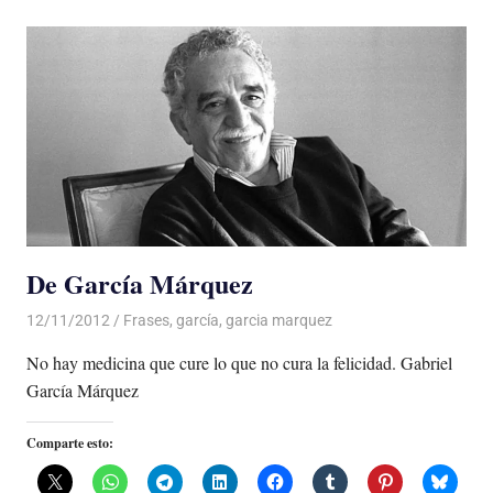
De García Márquez
12/11/2012
De todo un Poco
Frases
,
garcía
,
garcia marquez
No hay medicina que cure lo que no cura la felicidad. Gabriel
García Márquez
Comparte esto: