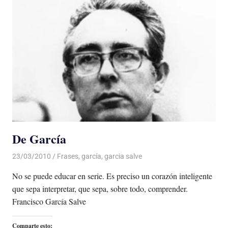
De García
23/03/2010
De todo un Poco
Frases
,
garcía
,
garcia salve
No se puede educar en serie. Es preciso un corazón inteligente
que sepa interpretar, que sepa, sobre todo, comprender.
Francisco García Salve
Comparte esto: