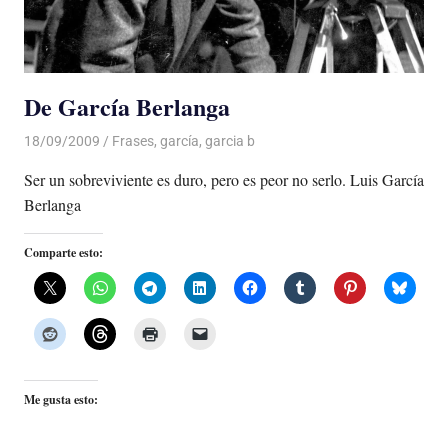
De García Berlanga
18/09/2009
De todo un Poco
Frases
,
garcía
,
garcia b
Ser un sobreviviente es duro, pero es peor no serlo. Luis García
Berlanga
Comparte esto:
Me gusta esto: