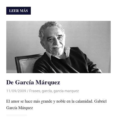
LEER MÁS
De García Márquez
11/09/2009
De todo un Poco
Frases
,
garcía
,
garcia marquez
El amor se hace más grande y noble en la calamidad. Gabriel
García Márquez