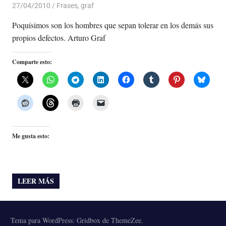
27/04/2010
Luis Castellanos
Frases
,
graf
Poquísimos son los hombres que sepan tolerar en los demás sus
propios defectos. Arturo Graf
Comparte esto:
Me gusta esto:
LEER MÁS
Tema para WordPress: Gridbox de ThemeZee.