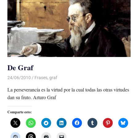
De Graf
24/06/2010
Luis Castellanos
Frases
,
graf
La perseverancia es la virtud por la cual todas las otras virtudes
dan su fruto. Arturo Graf
Comparte esto: