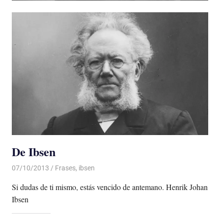
De Ibsen
07/10/2013
Luis Castellanos
Frases
,
ibsen
Si dudas de ti mismo, estás vencido de antemano. Henrik Johan
Ibsen