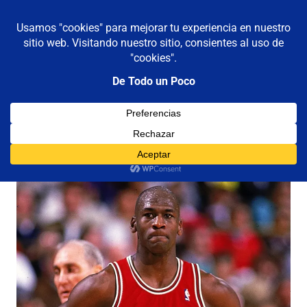
De todo un poco
MENÚ
Frases,
Gerencia,
Saltar
Humor,
al
Reflexiones,
contenido
Tecnología
y
Categoría:
jordan
Viajes