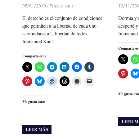
05/01/2010
Luis Castellanos
Frases
,
kant
10/11/20
El derecho es el conjunto de condiciones
Dormía y s
que permiten a la libertad de cada uno
desperté y 
acomodarse a la libertad de todos.
Immanuel
Immanuel Kant
Comparte es
Comparte esto:
Me gusta est
Me gusta esto:
LEER M
LEER MÁS