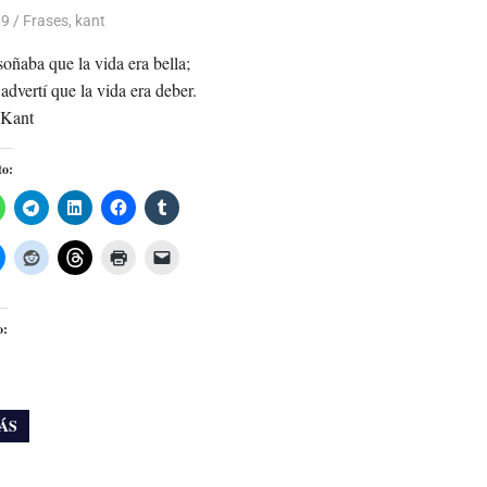
09
Luis Castellanos
Frases
,
kant
oñaba que la vida era bella;
advertí que la vida era deber.
 Kant
to:
o:
ÁS