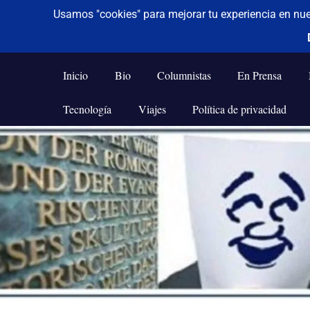
De todo un poco
Frases,
Gerencia,
Inicio
Bio
Columnistas
En Prensa
Humor,
Reflexiones,
Tecnología
Viajes
Política de privacidad
Tecnología
y
Saltar
Viajes
al
contenido