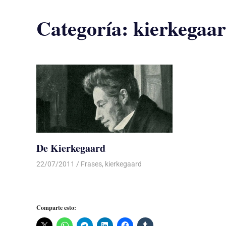
Categoría:
kierkegaa
De Kierkegaard
22/07/2011
Luis Castellanos
Frases
,
kierkegaard
Comparte esto: