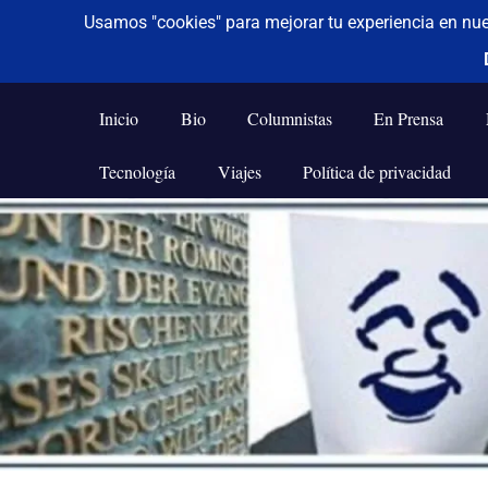
De todo un poco
Frases,
Gerencia,
Inicio
Bio
Columnistas
En Prensa
Humor,
Reflexiones,
Tecnología
Viajes
Política de privacidad
Tecnología
y
Saltar
Viajes
al
contenido