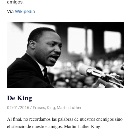
amigos.
Vía
Wikipedia
De King
02/01/2016
Luis Castellanos
Frases
,
King
,
Martin Luther
Al final, no recordamos las palabras de nuestros enemigos sino
el silencio de nuestros amigos. Martin Luther King.