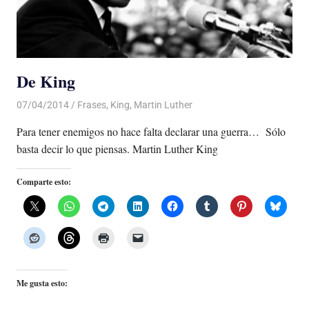
De King
07/04/2014
Luis Castellanos
Frases
,
King
,
Martin Luther
Para tener enemigos no hace falta declarar una guerra… Sólo
basta decir lo que piensas. Martin Luther King
Comparte esto:
Me gusta esto: