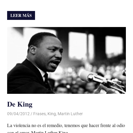
LEER MÁS
De King
09/04/2012
Luis Castellanos
Frases
,
King
,
Martin Luther
La violencia no es el remedio, tenemos que hacer frente al odio
con el amor. Martin Luther King