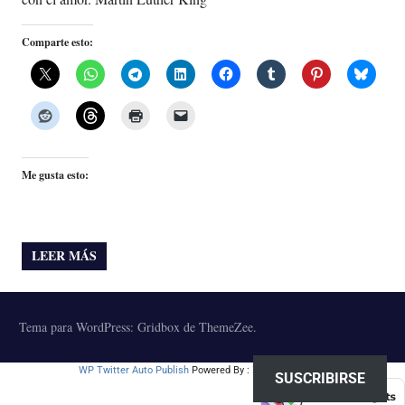
Comparte esto:
Me gusta esto:
LEER MÁS
Tema para WordPress: Gridbox de ThemeZee.
WP Twitter Auto Publish
Powered By :
XYZScripts.com
SUSCRIBIRSE