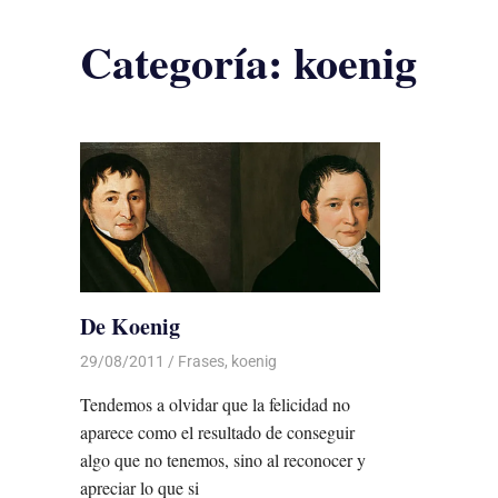
Categoría:
koenig
De Koenig
29/08/2011
Luis Castellanos
Frases
,
koenig
Tendemos a olvidar que la felicidad no
aparece como el resultado de conseguir
algo que no tenemos, sino al reconocer y
apreciar lo que si