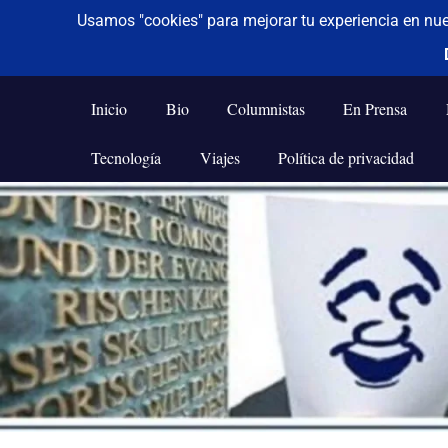
De todo un poco
Frases,
Gerencia,
Inicio
Bio
Columnistas
En Prensa
Humor,
Reflexiones,
Tecnología
Viajes
Política de privacidad
Tecnología
y
Saltar
Viajes
al
contenido