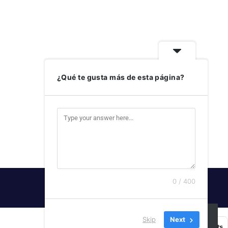
¿Qué te gusta más de esta página?
0 / 400
SUSCRIBIRSE
Skip
Next