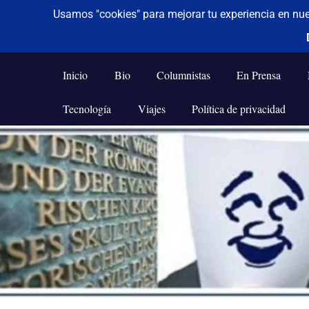
De todo un poco
Frases,
Gerencia,
Inicio
Bio
Columnistas
En Prensa
Humor,
Reflexiones,
Tecnología
Viajes
Política de privacidad
Tecnología
y
Saltar
Viajes
al
contenido