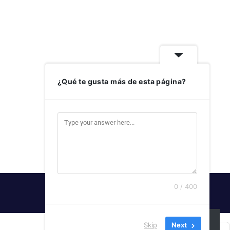
¿Qué te gusta más de esta página?
0 / 400
SUSCRIBIRSE
Skip
Next