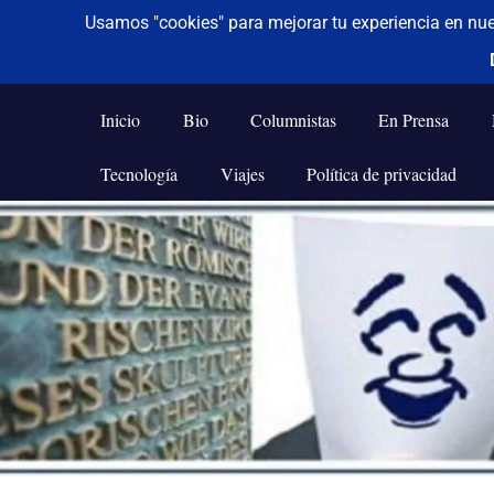
De todo un poco
Frases,
Gerencia,
Inicio
Bio
Columnistas
En Prensa
Humor,
Reflexiones,
Tecnología
Viajes
Política de privacidad
Tecnología
y
Saltar
Viajes
al
contenido