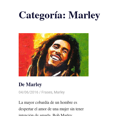
Categoría:
Marley
De Marley
04/06/2016
Luis Castellanos
Frases
,
Marley
La mayor cobardía de un hombre es
despertar el amor de una mujer sin tener
intención de amarla. Bob Marley