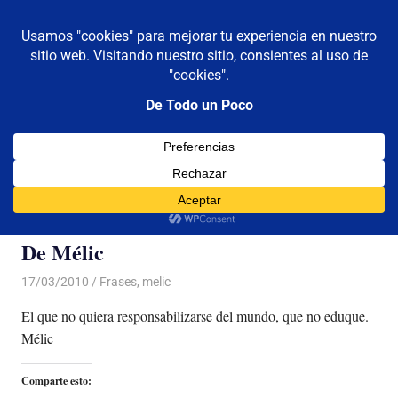
De todo un poco
MENÚ
Frases,
Gerencia,
Saltar
Humor,
al
Reflexiones,
contenido
Tecnología
y
Categoría:
melic
Viajes
De Mélic
17/03/2010
Luis Castellanos
Frases
,
melic
El que no quiera responsabilizarse del mundo, que no eduque.
Mélic
Comparte esto: