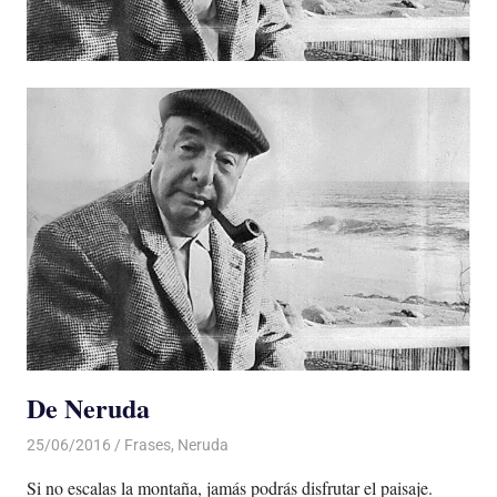
De Neruda
25/06/2016
Luis Castellanos
Frases
,
Neruda
Si no escalas la montaña, jamás podrás disfrutar el paisaje.