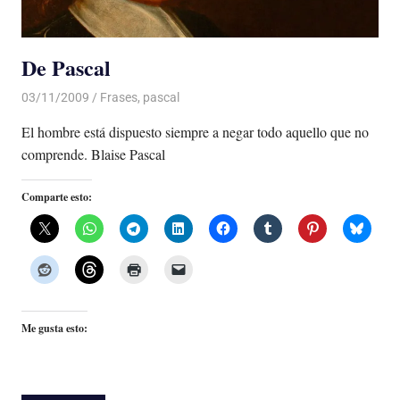
De Pascal
03/11/2009
De todo un Poco
Frases
,
pascal
El hombre está dispuesto siempre a negar todo aquello que no
comprende. Blaise Pascal
Comparte esto:
Me gusta esto: