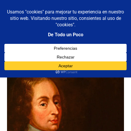
De todo un poco
MENÚ
Frases,
Gerencia,
Saltar
Humor,
al
Reflexiones,
contenido
Tecnología
y
Categoría:
pascal
Viajes