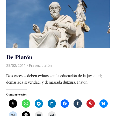
De Platón
28/02/2011
Luis Castellanos
Frases
,
platón
Dos excesos deben evitarse en la educación de la juventud;
demasiada severidad, y demasiada dulzura. Platón
Comparte esto: