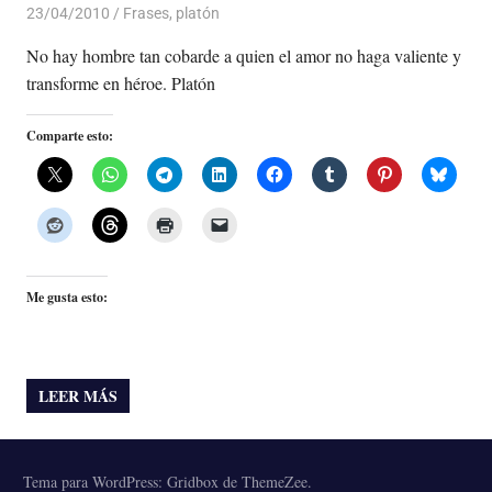
23/04/2010
Luis Castellanos
Frases
,
platón
No hay hombre tan cobarde a quien el amor no haga valiente y
transforme en héroe. Platón
Comparte esto:
Me gusta esto:
LEER MÁS
Tema para WordPress: Gridbox de ThemeZee.