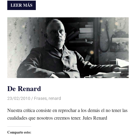
LEER MÁS
De Renard
23/02/2010
Luis Castellanos
Frases
,
renard
Nuestra crítica consiste en reprochar a los demás el no tener las
cualidades que nosotros creemos tener. Jules Renard
Comparte esto: