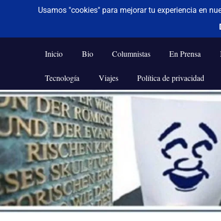
De todo un poco
Frases,
Gerencia,
Inicio
Bio
Columnistas
En Prensa
Humor,
Reflexiones,
Tecnología
Viajes
Política de privacidad
Tecnología
y
Saltar
Viajes
al
contenido