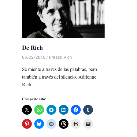
De Rich
06/02/2016
Luis Castellanos
Frases
,
Rich
Se miente a través de las palabras, pero
también a través del silencio. Adrienne
Rich
Comparte esto: