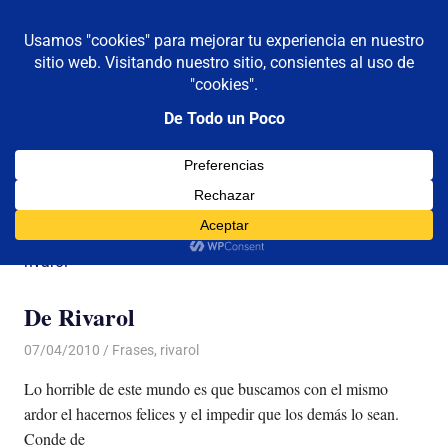
De todo un poco
MENÚ
Frases,
Gerencia,
Saltar
Humor,
al
Reflexiones,
contenido
Tecnología
y
Categoría:
rivarol
Viajes
rivarol
De Rivarol
07/04/2010
Luis Castellanos
Frases
,
rivarol
Lo horrible de este mundo es que buscamos con el mismo
ardor el hacernos felices y el impedir que los demás lo sean.
Conde de