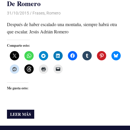
De Romero
31/10/2015
Luis Castellanos
Frases
,
Romero
Después de haber escalado una montaña, siempre habrá otra
que escalar. Jesús Adrián Romero
Comparte esto:
Me gusta esto:
LEER MÁS